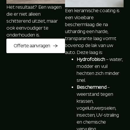
Het resultaat? Een wagen
Een keramische coating is
die er niet alleen
een vloeibare
schitterend uitziet, maar
beschermlaag die na
ook eenvoudiger te
uitharding een harde,
onderhouden is.
transparante laag vormt
bovenop de lak van uw
Offerte aanvragen
auto. Deze laag is:
Hydrofobisch
– water,
modder en vuil
hechten zich minder
snel.
Beschermend
–
weerstand tegen
krassen,
vogeluitwerpselen,
insecten, UV-straling
en chemische
vervuiling.