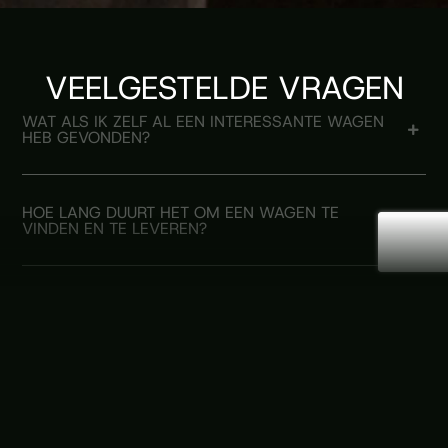
VEELGESTELDE VRAGEN
WAT ALS IK ZELF AL EEN INTERESSANTE WAGEN
HEB GEVONDEN?
HOE LANG DUURT HET OM EEN WAGEN TE
VINDEN EN TE LEVEREN?
ZOEKEN JULLIE ALLEEN IN BELGIË, OF OOK IN
HET BUITENLAND?
VOOR WELKE TYPES AUTO'S KAN IK JULLIE
ZOEKSERVICE INSCHAKELEN?