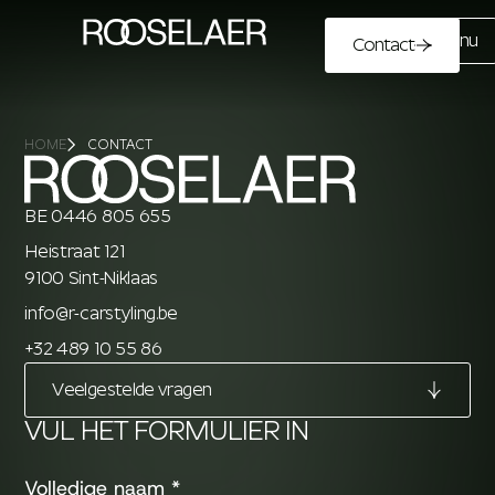
Menu
Contact
HOME
CONTACT
BE 0446 805 655
Heistraat 121
9100 Sint-Niklaas
info@r-carstyling.be
+32 489 10 55 86
Veelgestelde vragen
VUL HET FORMULIER IN
Volledige naam
*